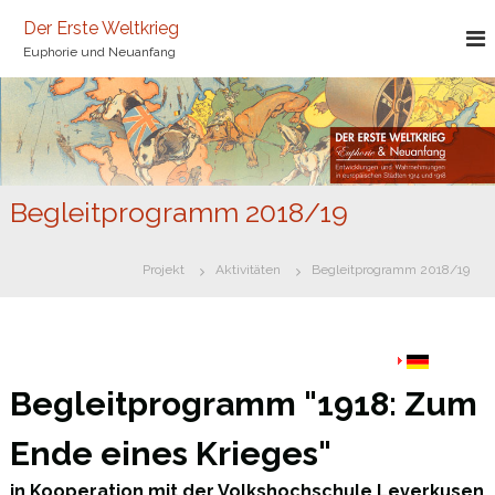
Z
Der Erste Weltkrieg
u
Euphorie und Neuanfang
r
ü
c
k
z
u
Begleitprogramm 2018/19
m
I
Projekt
Aktivitäten
Begleitprogramm 2018/19
n
h
a
l
t
Begleitprogramm "1918: Zum
Ende eines Krieges"
in Kooperation mit der Volkshochschule Leverkusen